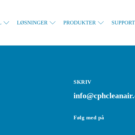
L
LØSNINGER
PRODUKTER
SUPPORT
SKRIV
info@cphcleanair
Følg med på