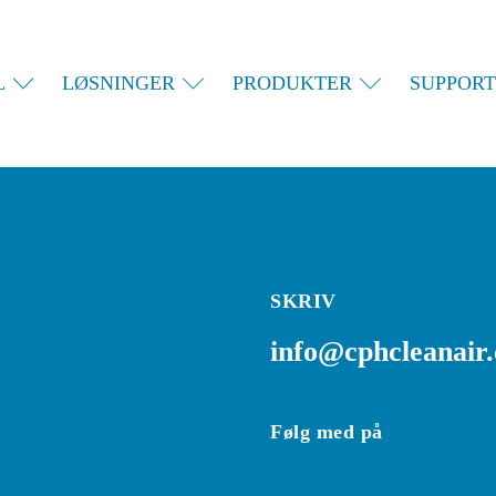
L
LØSNINGER
PRODUKTER
SUPPORT
SKRIV
info@cphcleanair
Følg med på